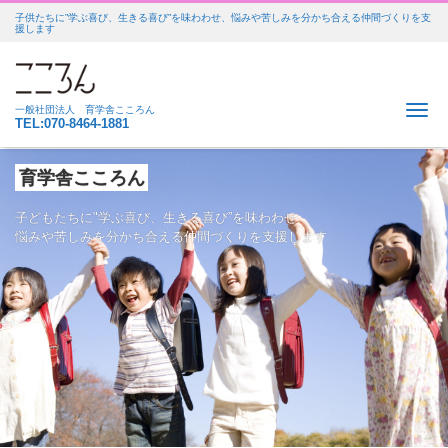
子供たちに”学ぶ喜び、生きる喜び”を味わわせ、悩みや苦しみを分かち合える仲間づくりを支
援します
Me
一般社団法人 育学舎こころん
TEL:070-8464-1881
育学舎こころん
子どもたちに"学ぶ喜び、生きる喜び”を味わわせ
悩みや苦しみを分かち合える仲間づくりを支援します