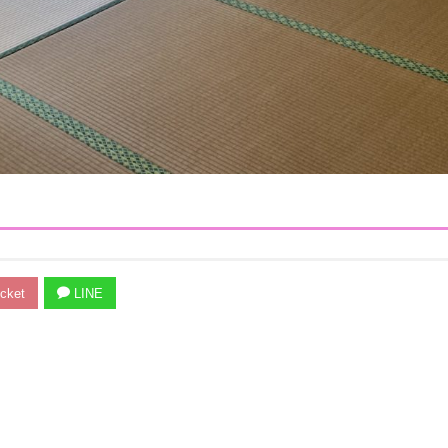
cket
LINE