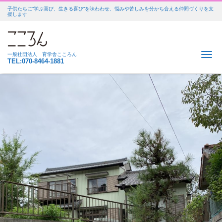
子供たちに”学ぶ喜び、生きる喜び”を味わわせ、悩みや苦しみを分かち合える仲間づくりを支
援します
Me
一般社団法人 育学舎こころん
TEL:070-8464-1881