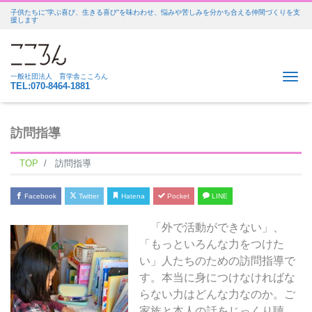
子供たちに”学ぶ喜び、生きる喜び”を味わわせ、悩みや苦しみを分かち合える仲間づくりを支
援します
Me
一般社団法人 育学舎こころん
TEL:070-8464-1881
訪問指導
TOP
訪問指導
Facebook
Twitter
Hatena
Pocket
LINE
「外で活動ができない」、
「もっといろんな力をつけた
い」人たちのための訪問指導で
す。本当に身につけなければな
らない力はどんな力なのか。ご
家族と本人の話をじっくり聴