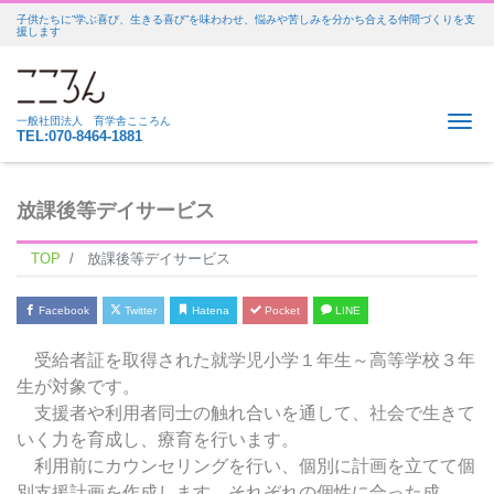
子供たちに”学ぶ喜び、生きる喜び”を味わわせ、悩みや苦しみを分かち合える仲間づくりを支
援します
Me
一般社団法人 育学舎こころん
TEL:070-8464-1881
放課後等デイサービス
TOP
放課後等デイサービス
Facebook
Twitter
Hatena
Pocket
LINE
受給者証を取得された就学児小学１年生～高等学校３年
生が対象です。
支援者や利用者同士の触れ合いを通して、社会で生きて
いく力を育成し、療育を行います。
利用前にカウンセリングを行い、個別に計画を立てて個
別支援計画を作成します。それぞれの個性に合った成