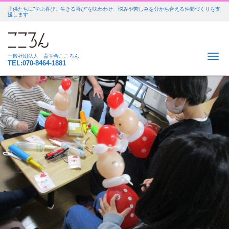
子供たちに”学ぶ喜び、生きる喜び”を味わわせ、悩みや苦しみを分かち合える仲間づくりを支
援します
Me
一般社団法人 育学舎こころん
TEL:070-8464-1881